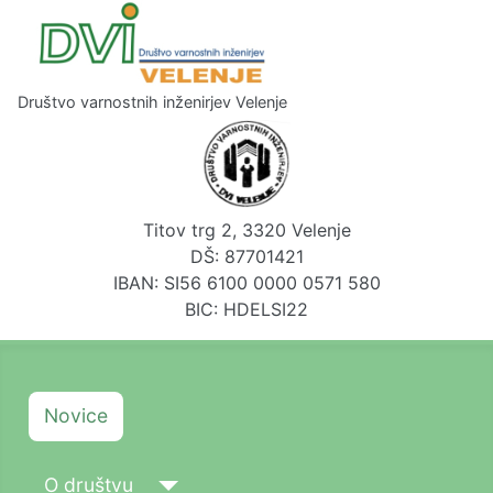
Društvo varnostnih inženirjev Velenje
Titov trg 2, 3320 Velenje
DŠ: 87701421
IBAN: SI56 6100 0000 0571 580
BIC: HDELSI22
Novice
O društvu