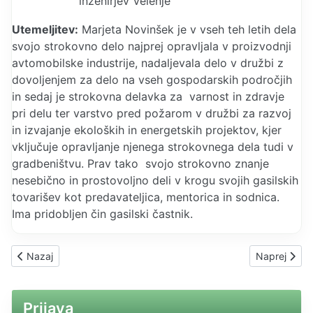
inženirjev Velenje
Utemeljitev:
Marjeta Novinšek je v vseh teh letih dela
svojo strokovno delo najprej opravljala v proizvodnji
avtomobilske industrije, nadaljevala delo v družbi z
dovoljenjem za delo na vseh gospodarskih področjih
in sedaj je strokovna delavka za varnost in zdravje
pri delu ter varstvo pred požarom v družbi za razvoj
in izvajanje ekoloških in energetskih projektov, kjer
vključuje opravljanje njenega strokovnega dela tudi v
gradbeništvu. Prav tako svojo strokovno znanje
nesebično in prostovoljno deli v krogu svojih gasilskih
tovarišev kot predavateljica, mentorica in sodnica.
Ima pridobljen čin gasilski častnik.
Prejšnji prispevek: Vabilo na seminar za koordinatorje in stroko
Naslednji pr
Nazaj
Naprej
Prijava