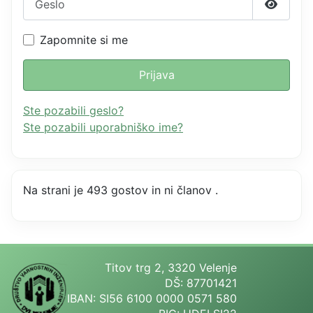
Prikažit
Zapomnite si me
Prijava
Ste pozabili geslo?
Ste pozabili uporabniško ime?
Na strani je 493 gostov in ni članov .
Titov trg 2, 3320 Velenje
DŠ: 87701421
IBAN: SI56 6100 0000 0571 580