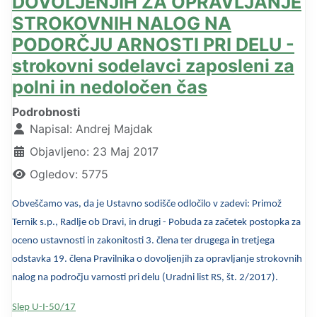
DOVOLJENJIH ZA OPRAVLJANJE
STROKOVNIH NALOG NA
PODORČJU ARNOSTI PRI DELU -
strokovni sodelavci zaposleni za
polni in nedoločen čas
Podrobnosti
Napisal:
Andrej Majdak
Objavljeno: 23 Maj 2017
Ogledov: 5775
Obveščamo vas, da je Ustavno sodišče odločilo v zadevi: Primož
Ternik s.p., Radlje ob Dravi, in drugi - Pobuda za začetek postopka za
oceno ustavnosti in zakonitosti 3. člena ter drugega in tretjega
odstavka 19. člena Pravilnika o dovoljenjih za opravljanje strokovnih
nalog na področju varnosti pri delu (Uradni list RS, št. 2/2017).
Slep U-I-50/17