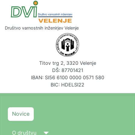
Društvo varnostnih inženirjev Velenje
Titov trg 2, 3320 Velenje
DŠ: 87701421
IBAN: SI56 6100 0000 0571 580
BIC: HDELSI22
Novice
O društvu