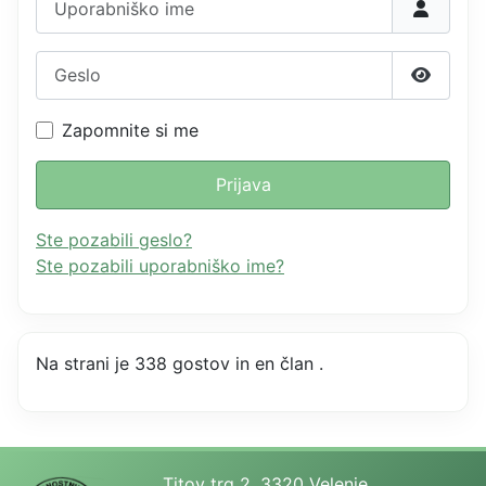
Geslo
Prikažit
Zapomnite si me
Prijava
Ste pozabili geslo?
Ste pozabili uporabniško ime?
Na strani je 338 gostov in en član .
Titov trg 2, 3320 Velenje