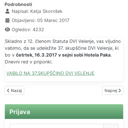
Podrobnosti
Napisal:
Katja Skornšek
Objavljeno: 05 Marec 2017
Ogledov: 4232
Skladno z 12. členom Statuta DVI Velenje, vas vljudno
vabimo, da se udeležite 37. skupščine DVI Velenje, ki
bo v
četrtek, 16.3.2017 v sejni sobi Hotela Paka
.
Dnevni red v priponki.
VABILO NA 37.SKUPŠČINO DVI VELENJE
Prejšnji prispevek: POROČILO IN GRADIVO IZ SEMINARJA VZD
Naslednji pri
Nazaj
Naprej
Prijava
Uporabniško ime