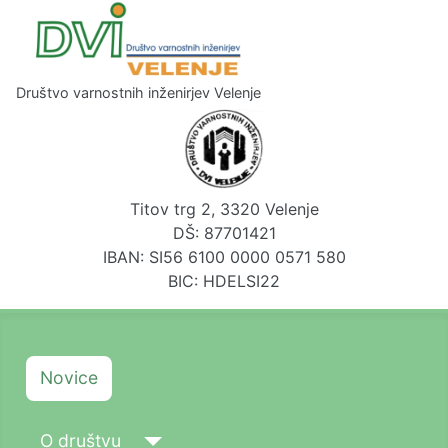
Društvo varnostnih inženirjev Velenje
Titov trg 2, 3320 Velenje
DŠ: 87701421
IBAN: SI56 6100 0000 0571 580
BIC: HDELSI22
Novice
O društvu