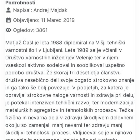
Podrobnosti
Napisal:
Andrej Majdak
Objavljeno: 11 Marec 2019
Ogledov: 3861
Matjaž Časl je leta 1988 diplomiral na Višji tehniški
varnostni šoli v Ljubljani. Leta 1989 se je včlanil v
Društvo varnostnih inženirjev Velenje ter v njem
vseskozi aktivno sodeloval in sooblikoval uspešno
podobo društva. Že skoraj tri desetletja članstvu
društva nesebično deli svoje bogato strokovno znanje
in ga tako še bolj povezuje. V podjetjih, za katera je
opravljal strokovne naloge varnosti in zdravja pri delu,
je potekal intenziven tehnični razvoj ter modernizacija
metalurških agregatov in tehnoloških procesov. Težka
fizična in nevarna dela v zdravju škodljivem delovnem
okolju so zamenjali manj nevarni ter zdravju manj
škodljivi tehnološki procesi. Vključeval se je v njihovo
snovanje in pripomogel, da sta bila pri uvajanju