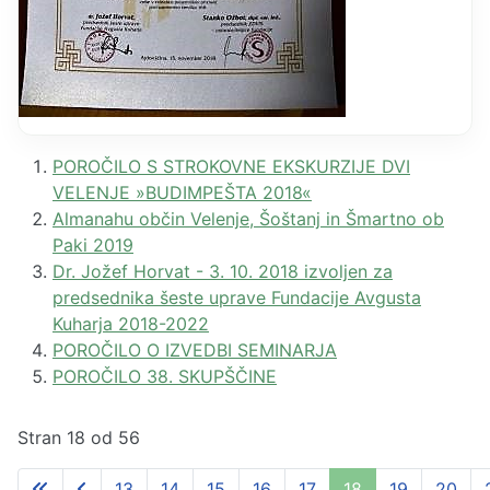
POROČILO S STROKOVNE EKSKURZIJE DVI
VELENJE »BUDIMPEŠTA 2018«
Almanahu občin Velenje, Šoštanj in Šmartno ob
Paki 2019
Dr. Jožef Horvat - 3. 10. 2018 izvoljen za
predsednika šeste uprave Fundacije Avgusta
Kuharja 2018-2022
POROČILO O IZVEDBI SEMINARJA
POROČILO 38. SKUPŠČINE
Stran 18 od 56
13
14
15
16
17
18
19
20