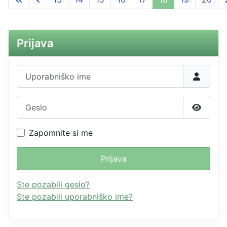
Prijava
Uporabniško ime
Geslo
Prikažit
Zapomnite si me
Prijava
Ste pozabili geslo?
Ste pozabili uporabniško ime?