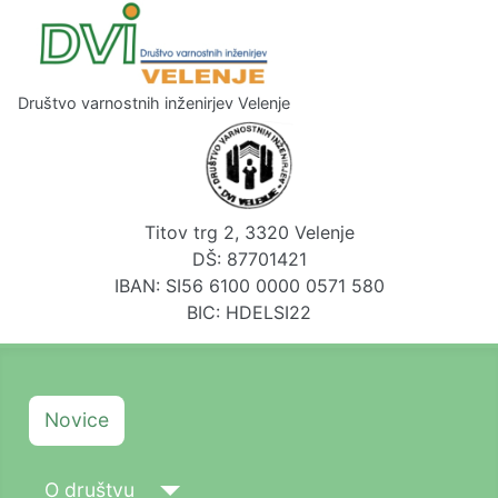
Društvo varnostnih inženirjev Velenje
Titov trg 2, 3320 Velenje
DŠ: 87701421
IBAN: SI56 6100 0000 0571 580
BIC: HDELSI22
Novice
O društvu