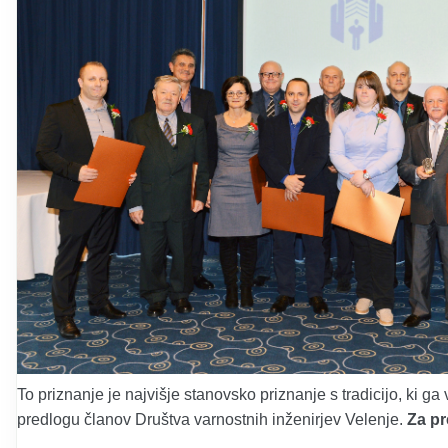
To priznanje je najvišje stanovsko priznanje s tradicijo, ki 
predlogu članov Društva varnostnih inženirjev Velenje.
Za pre