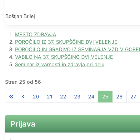
Boštjan Brilej
MESTO ZDRAVJA
POROČILO IZ 37. SKUPŠČINE DVI VELENJE
POROČILO IN GRADIVO IZ SEMINARJA VZD V GOR
VABILO NA 37. SKUPŠČINO DVI VELENJE
Seminar iz varnosti in zdravja pri delu
Stran 25 od 56
20
21
22
23
24
25
26
27
Prijava