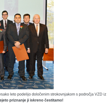
ga vsako leto podelijo določenim strokovnjakom s področja VZD iz
jeto priznanje ji iskreno čestitamo!