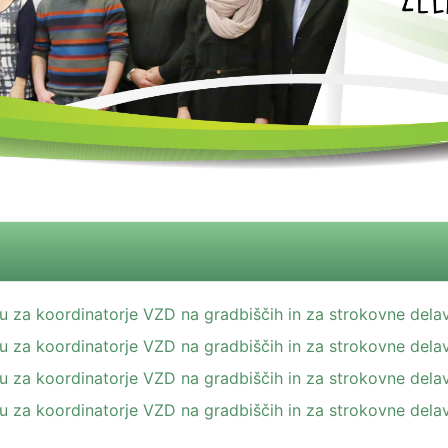
elu za koordinatorje VZD na gradbiščih in za strokovne dela
elu za koordinatorje VZD na gradbiščih in za strokovne dela
elu za koordinatorje VZD na gradbiščih in za strokovne dela
elu za koordinatorje VZD na gradbiščih in za strokovne dela