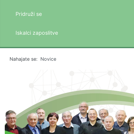
Pridruži se
Iskalci zaposlitve
Nahajate se:
Novice