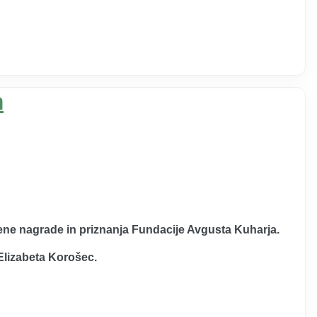
a
ljene nagrade in priznanja Fundacije Avgusta Kuharja.
Elizabeta Korošec
.