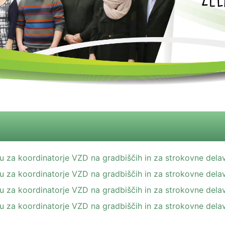
elu za koordinatorje VZD na gradbiščih in za strokovne dela
elu za koordinatorje VZD na gradbiščih in za strokovne dela
elu za koordinatorje VZD na gradbiščih in za strokovne dela
elu za koordinatorje VZD na gradbiščih in za strokovne dela