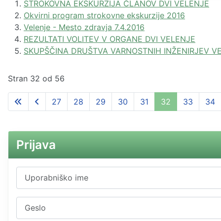
STROKOVNA EKSKURZIJA ČLANOV DVI VELENJE
Okvirni program strokovne ekskurzije 2016
Velenje - Mesto zdravja 7.4.2016
REZULTATI VOLITEV V ORGANE DVI VELENJE
SKUPŠČINA DRUŠTVA VARNOSTNIH INŽENIRJEV V
Stran 32 od 56
27
28
29
30
31
32
33
34
Prijava
Uporabniško ime
Geslo