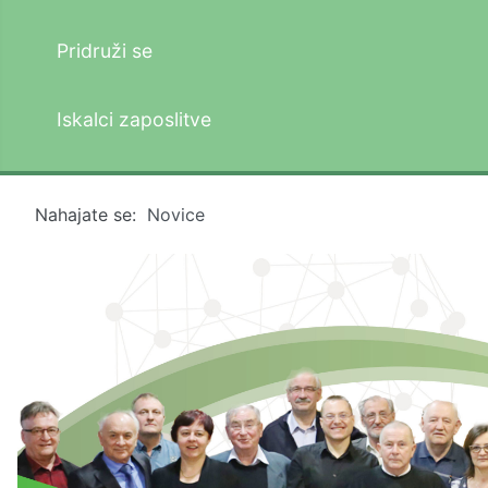
Pridruži se
Iskalci zaposlitve
Nahajate se:
Novice