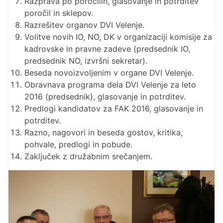
Razprava po poročilih, glasovanje in potrditev
poročil in sklepov.
Razrešitev organov DVI Velenje.
Volitve novih IO, NO, DK v organizaciji komisije za
kadrovske in pravne zadeve (predsednik IO,
predsednik NO, izvršni sekretar).
Beseda novoizvoljenim v organe DVI Velenje.
Obravnava programa dela DVI Velenje za leto
2016 (predsednik), glasovanje in potrditev.
Predlogi kandidatov za FAK 2016, glasovanje in
potrditev.
Razno, nagovori in beseda gostov, kritika,
pohvale, predlogi in pobude.
Zaključek z družabnim srečanjem.