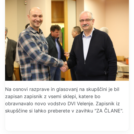
Na osnovi razprave in glasovanj na skupščini je bil
zapisan zapisnik z vsemi sklepi, katere bo
obravnavalo novo vodstvo DVI Velenje. Zapisnik iz
skupščine si lahko preberete v zavihku "ZA ČLANE".