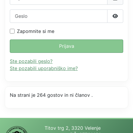
Geslo
Prikažit
Zapomnite si me
Prijava
Ste pozabili geslo?
Ste pozabili uporabniško ime?
Na strani je 264 gostov in ni članov .
Titov trg 2, 3320 Velenje