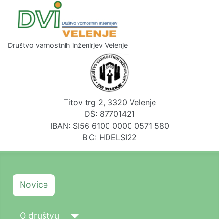
Društvo varnostnih inženirjev Velenje
Titov trg 2, 3320 Velenje
DŠ: 87701421
IBAN: SI56 6100 0000 0571 580
BIC: HDELSI22
Novice
O društvu